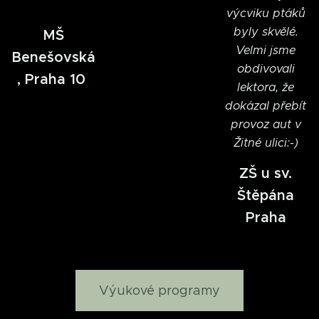
výcviku ptáků
byly skvělé.
MŠ
Velmi jsme
Benešovská
obdivovali
, Praha 10
lektora, že
dokázal přebít
provoz aut v
Žitné ulici:-)
ZŠ u sv.
Štěpána
Praha
Výukové programy