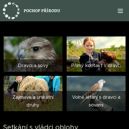
POCHOP PŘÍRODU
Dravci a sovy
Přímý kontakt s dravci
Zajímavé a unikátní
Volné létaní s dravci a
druhy
sovami
Setkání s vládci oblohy