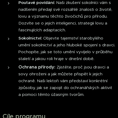
Poutavé povídání:
Naši zkušení sokolníci vám s
nadšením předají své rozsáhlé znalosti o životě,
lovu a významu těchto živočichů pro přírodu.
Dozvíte se o jejich inteligenci, strategii lovu a
fascinujících adaptacích.
Sokolnictví:
Objevte tajemství starobylého
umění sokolnictví a jeho hluboké spojení s dravci.
Pochopíte, jak se toto umění vyvíjelo v průběhu
staletí a jakou roli hraje v dnešní době.
Ochrana přírody:
Zjistěte, proč jsou dravci a
sovy ohroženi a jak můžete přispět k jejich
ochraně. Naši lektoři vám představí konkrétní
způsoby, jak se zapojit do ochranářských aktivit
a pomoci těmto úžasným tvorům.
Cíle programu