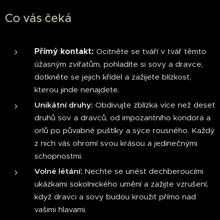
Co vás čeká
Přímý kontakt:
Ocitněte se tváří v tvář těmto
úžasným zvířatům, pohladíte si sovy a dravce,
dotkněte se jejich křídel a zažijete blízkost,
kterou jinde nenajdete.
Unikátní druhy:
Obdivujte zblízka více než deset
druhů sov a dravců, od impozantního kondora a
orlů po půvabné puštíky a sýce rousného. Každý
z nich vás ohromí svou krásou a jedinečnými
schopnostmi.
Volné létání:
Nechte se unést dechberoucími
ukázkami sokolnického umění a zažijte vzrušení,
když dravci a sovy budou kroužit přímo nad
vašimi hlavami.