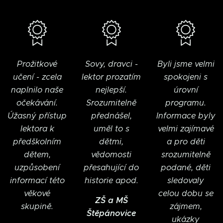
Prožitkové
Sovy, dravci -
Byli jsme velmi
učení - zcela
lektor prozatím
spokojeni s
naplnilo naše
nejlepší.
úrovní
očekávání.
Srozumitelně
programu.
Úžasný přístup
přednášel,
Informace byly
lektora k
uměl to s
velmi zajímavé
předškolním
dětmi,
a pro děti
dětem,
vědomosti
srozumitelně
uzpůsobení
přesahující do
podané, děti
informací této
historie apod.
sledovaly
věkové
celou dobu se
ZŠ a MŠ
skupině.
zájmem,
Štěpánovice
ukázky