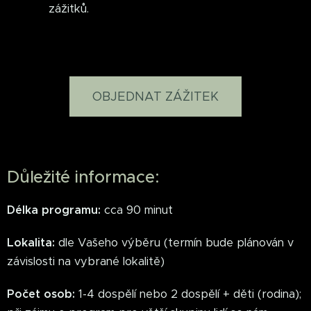
zážitků.
OBJEDNAT ZÁŽITEK
Důležité informace:
Délka programu:
cca 90 minut
Lokalita:
dle Vašeho výběru (termín bude plánován v
závislosti na vybrané lokalitě)
Počet osob:
1-4 dospělí nebo 2 dospělí + děti (rodina);