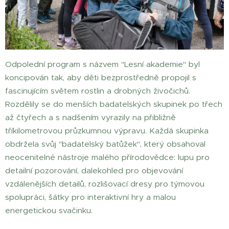
Odpolední program s názvem "Lesní akademie" byl
koncipován tak, aby děti bezprostředně propojil s
fascinujícím světem rostlin a drobných živočichů.
Rozdělily se do menších badatelských skupinek po třech
až čtyřech a s nadšením vyrazily na přibližně
tříkilometrovou průzkumnou výpravu. Každá skupinka
obdržela svůj "badatelský batůžek", který obsahoval
neocenitelné nástroje malého přírodovědce: lupu pro
detailní pozorování, dalekohled pro objevování
vzdálenějších detailů, rozlišovací dresy pro týmovou
spolupráci, šátky pro interaktivní hry a malou
energetickou svačinku.