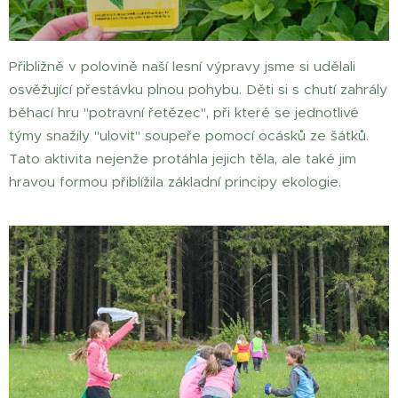
Přibližně v polovině naší lesní výpravy jsme si udělali
osvěžující přestávku plnou pohybu. Děti si s chutí zahrály
běhací hru "potravní řetězec", při které se jednotlivé
týmy snažily "ulovit" soupeře pomocí ocásků ze šátků.
Tato aktivita nejenže protáhla jejich těla, ale také jim
hravou formou přiblížila základní principy ekologie.