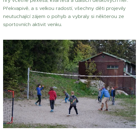
hry včetně pexesa, kvarteta a dalších deskových her.
Překvapivě, a s velkou radostí, všechny děti projevily
neutuchající zájem o pohyb a vybraly si některou ze
sportovních aktivit venku.