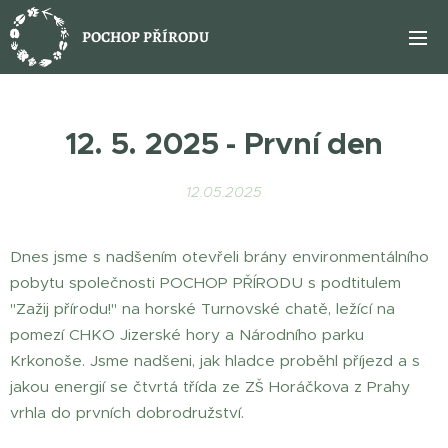
POCHOP PŘÍRODU
12. 5. 2025 - První den
12.05.2025
Dnes jsme s nadšením otevřeli brány environmentálního
pobytu společnosti POCHOP PŘÍRODU s podtitulem
"Zažij přírodu!" na horské Turnovské chatě, ležící na
pomezí CHKO Jizerské hory a Národního parku
Krkonoše. Jsme nadšeni, jak hladce proběhl příjezd a s
jakou energií se čtvrtá třída ze ZŠ Horáčkova z Prahy
vrhla do prvních dobrodružství.