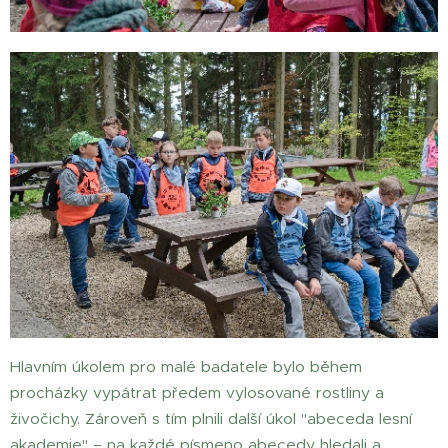
Hlavním úkolem pro malé badatele bylo během
procházky vypátrat předem vylosované rostliny a
živočichy. Zároveň s tím plnili další úkol "abeceda lesní
akademie" – na každé písmeno abecedy hledali a