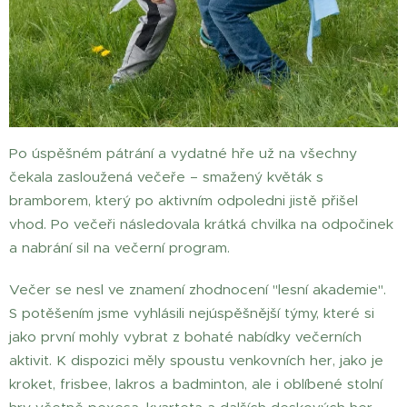
Po úspěšném pátrání a vydatné hře už na všechny
čekala zasloužená večeře – smažený květák s
bramborem, který po aktivním odpoledni jistě přišel
vhod. Po večeři následovala krátká chvilka na odpočinek
a nabrání sil na večerní program.
Večer se nesl ve znamení zhodnocení "lesní akademie".
S potěšením jsme vyhlásili nejúspěšnější týmy, které si
jako první mohly vybrat z bohaté nabídky večerních
aktivit. K dispozici měly spoustu venkovních her, jako je
kroket, frisbee, lakros a badminton, ale i oblíbené stolní