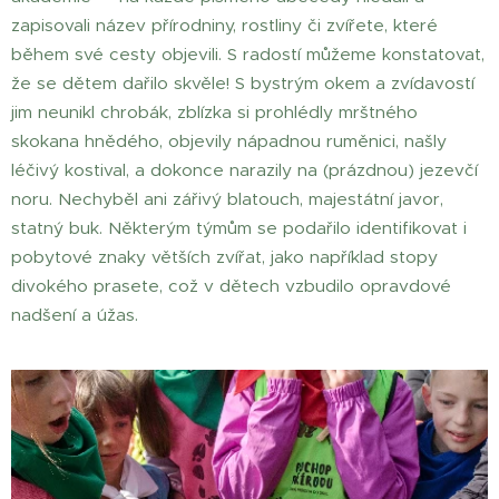
zapisovali název přírodniny, rostliny či zvířete, které
během své cesty objevili. S radostí můžeme konstatovat,
že se dětem dařilo skvěle! S bystrým okem a zvídavostí
jim neunikl chrobák, zblízka si prohlédly mrštného
skokana hnědého, objevily nápadnou ruměnici, našly
léčivý kostival, a dokonce narazily na (prázdnou) jezevčí
noru. Nechyběl ani zářivý blatouch, majestátní javor,
statný buk. Některým týmům se podařilo identifikovat i
pobytové znaky větších zvířat, jako například stopy
divokého prasete, což v dětech vzbudilo opravdové
nadšení a úžas.