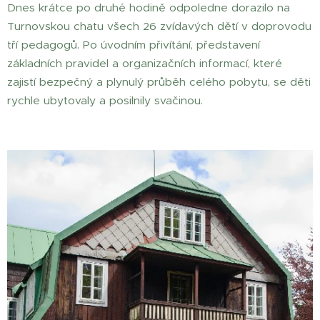
Dnes krátce po druhé hodině odpoledne dorazilo na
Turnovskou chatu všech 26 zvídavých dětí v doprovodu
tří pedagogů. Po úvodním přivítání, představení
základních pravidel a organizačních informací, které
zajistí bezpečný a plynulý průběh celého pobytu, se děti
rychle ubytovaly a posilnily svačinou.