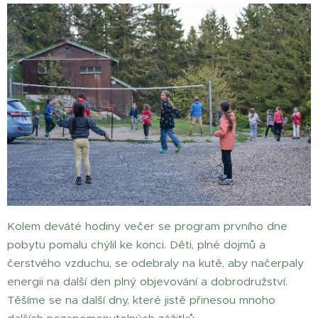
Kolem deváté hodiny večer se program prvního dne
pobytu pomalu chýlil ke konci. Děti, plné dojmů a
čerstvého vzduchu, se odebraly na kutě, aby načerpaly
energii na další den plný objevování a dobrodružství.
Těšíme se na další dny, které jistě přinesou mnoho