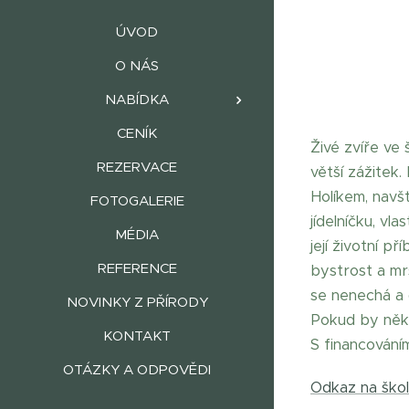
ÚVOD
O NÁS
NABÍDKA
CENÍK
Živé zvíře ve 
REZERVACE
větší zážitek
Holíkem, navšt
FOTOGALERIE
jídelníčku, vl
MÉDIA
její životní p
REFERENCE
bystrost a mrš
se nenechá a 
NOVINKY Z PŘÍRODY
Pokud by něko
KONTAKT
S financován
OTÁZKY A ODPOVĚDI
Odkaz na ško