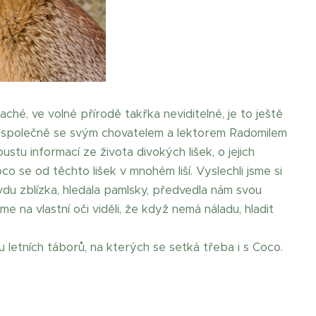
ché, ve volné přírodě takřka neviditelné, je to ještě
rá společně se svým chovatelem a lektorem Radomilem
stu informací ze života divokých lišek, o jejich
co se od těchto lišek v mnohém liší. Vyslechli jsme si
ravdu zblízka, hledala pamlsky, předvedla nám svou
me na vlastní oči viděli, že když nemá náladu, hladit
 letních táborů, na kterých se setká třeba i s Coco.