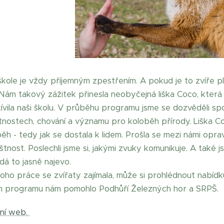
škole je vždy příjemným zpestřením. A pokud je to zvíře pla
. Nám takový zážitek přinesla neobyčejná liška Coco, kte
ívila naši školu. V průběhu programu jsme se dozvěděli spou
astnostech, chování a významu pro koloběh přírody. Liška Co
říběh - tedy jak se dostala k lidem. Prošla se mezi námi op
tnost. Poslechli jsme si, jakými zvuky komunikuje. A také js
dá to jasně najevo.
ho práce se zvířaty zajímala, může si prohlédnout nabídku
ím programu nám pomohlo Podhůří Železných hor a SRPŠ.
lní web.