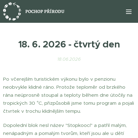
POCHOP PŘÍRODU
18. 6. 2026 - čtvrtý den
18.06.2026
Po včerejším turistickém výkonu bylo v penzionu
neobvykle klidné ráno. Protože teploměr od brzkého
rána neúprosně stoupal a teploty během dne útočily na
tropických 30 °C, přizpůsobili jsme tomu program a pojali
čtvrtek v trochu klidnějším tempu.
Dopolední blok nesl název "Stopkoocí" a patřil malým,
nenápadným a pomalým tvorům, kteří jsou ale u dětí