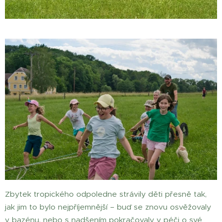
Zbytek tropického odpoledne strávily děti přesně tak,
jak jim to bylo nejpříjemnější – buď se znovu osvěžovaly
v bazénu, nebo s nadšením pokračovaly v péči o své