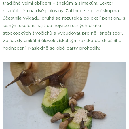
tradičně velmi oblíbení – šnekům a slimákům. Lektor
rozdělil děti na dvě poloviny. Zatímco se první skupina
účastnila výkladu, druhá se rozutekla po okolí penzionu s
jasným úkolem: najít co nejvíce různých druhů
stopkookých živočichů a vybudovat pro ně "šnečí zoo".
Za každý unikátní úlovek získal tým razítko do dnešního
hodnocení. Následně se obě party prohodily.