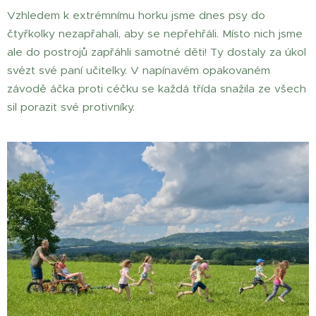
Vzhledem k extrémnímu horku jsme dnes psy do
čtyřkolky nezapřahali, aby se nepřehřáli. Místo nich jsme
ale do postrojů zapřáhli samotné děti! Ty dostaly za úkol
svézt své paní učitelky. V napínavém opakovaném
závodě áčka proti céčku se každá třída snažila ze všech
sil porazit své protivníky.