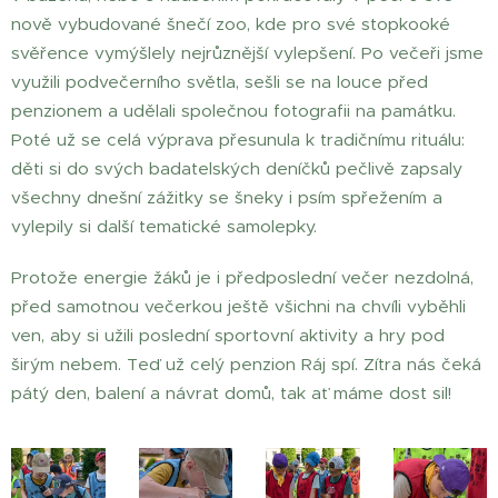
nově vybudované šnečí zoo, kde pro své stopkooké
svěřence vymýšlely nejrůznější vylepšení. Po večeři jsme
využili podvečerního světla, sešli se na louce před
penzionem a udělali společnou fotografii na památku.
Poté už se celá výprava přesunula k tradičnímu rituálu:
děti si do svých badatelských deníčků pečlivě zapsaly
všechny dnešní zážitky se šneky i psím spřežením a
vylepily si další tematické samolepky.
Protože energie žáků je i předposlední večer nezdolná,
před samotnou večerkou ještě všichni na chvíli vyběhli
ven, aby si užili poslední sportovní aktivity a hry pod
širým nebem. Teď už celý penzion Ráj spí. Zítra nás čeká
pátý den, balení a návrat domů, tak ať máme dost sil!