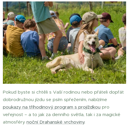
Pokud byste si chtěli s Vaší rodinou nebo přáteli dopřát
dobrodružnou jízdu se psím spřežením, nabízíme
poukazy na tříhodinový program s projížďkou
pro
veřejnost – a to jak za denního světla, tak i za magické
atmosféry
noční Drahanské vrchoviny
.