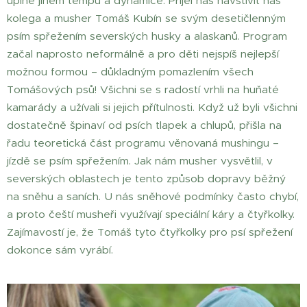
úplně jiném tempu a dynamice. Přijel nás navštívit náš
kolega a musher Tomáš Kubín se svým desetičlenným
psím spřežením severských husky a alaskanů. Program
začal naprosto neformálně a pro děti nejspíš nejlepší
možnou formou – důkladným pomazlením všech
Tomášových psů! Všichni se s radostí vrhli na huňaté
kamarády a užívali si jejich přítulnosti. Když už byli všichni
dostatečně špinaví od psích tlapek a chlupů, přišla na
řadu teoretická část programu věnovaná mushingu –
jízdě se psím spřežením. Jak nám musher vysvětlil, v
severských oblastech je tento způsob dopravy běžný
na sněhu a saních. U nás sněhové podmínky často chybí,
a proto čeští musheři využívají speciální káry a čtyřkolky.
Zajímavostí je, že Tomáš tyto čtyřkolky pro psí spřežení
dokonce sám vyrábí.