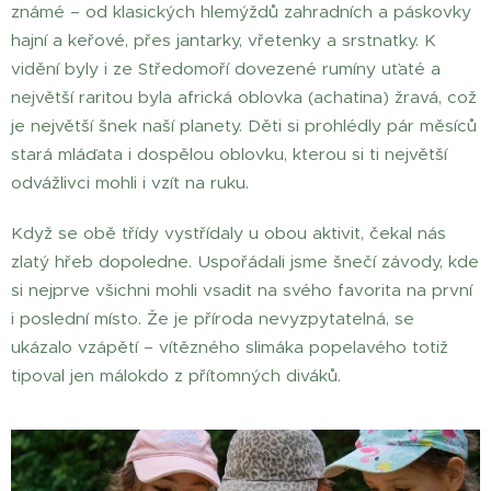
známé – od klasických hlemýždů zahradních a páskovky
hajní a keřové, přes jantarky, vřetenky a srstnatky. K
vidění byly i ze Středomoří dovezené rumíny uťaté a
největší raritou byla africká oblovka (achatina) žravá, což
je největší šnek naší planety. Děti si prohlédly pár měsíců
stará mláďata i dospělou oblovku, kterou si ti největší
odvážlivci mohli i vzít na ruku.
Když se obě třídy vystřídaly u obou aktivit, čekal nás
zlatý hřeb dopoledne. Uspořádali jsme šnečí závody, kde
si nejprve všichni mohli vsadit na svého favorita na první
i poslední místo. Že je příroda nevyzpytatelná, se
ukázalo vzápětí – vítězného slimáka popelavého totiž
tipoval jen málokdo z přítomných diváků.