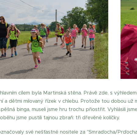
hlavním cílem byla Martinská stěna. Právě zde, s výhledem 
ní a dětmi milovaný řízek v chlebu. Protože tou dobou už
úspěšná binga, museli jsme hru trochu přiostřit. Vyhlásili j
oběhu jsme pustili tajnou zbraň: tři dřevěné kolíčky.
označovaly své nešťastné nositele za "Smraďocha/Prďocha",