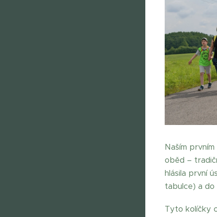
Naším prvním 
oběd – tradič
hlásila první 
tabulce) a do 
Tyto kolíčky 