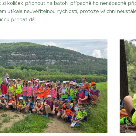
 si kolíček připnout na batoh, případně ho nenápadně připn
em utíkala neuvěřitelnou rychlostí, protože všichni neustá
líček předat dál.