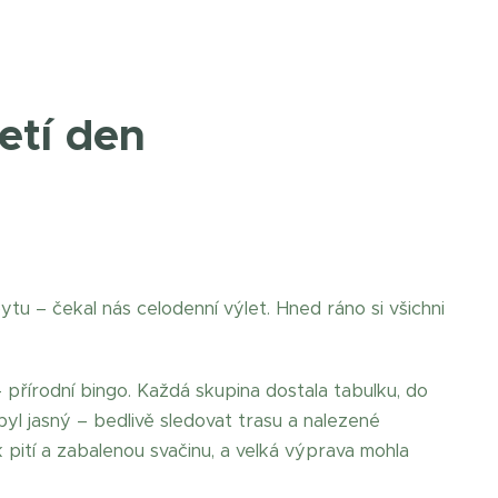
řetí den
tu – čekal nás celodenní výlet. Hned ráno si všichni
- přírodní bingo. Každá skupina dostala tabulku, do
l byl jasný – bedlivě sledovat trasu a nalezené
pití a zabalenou svačinu, a velká výprava mohla