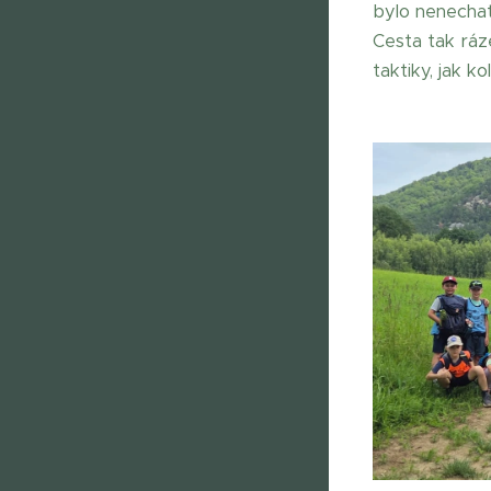
bylo nenechat
Cesta tak ráz
taktiky, jak ko