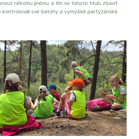
out někomu jinému, a tím se tohoto titulu zbavit.
le kontrolovali své batohy a vymýšleli partyzánské