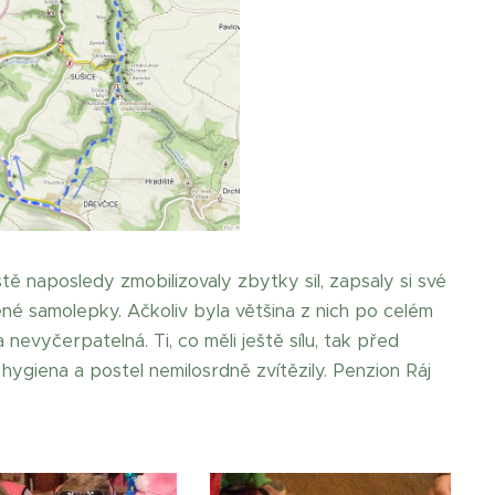
ě naposledy zmobilizovaly zbytky sil, zapsaly si své
ené samolepky. Ačkoliv byla většina z nich po celém
a nevyčerpatelná. Ti, co měli ještě sílu, tak před
 hygiena a postel nemilosrdně zvítězily. Penzion Ráj