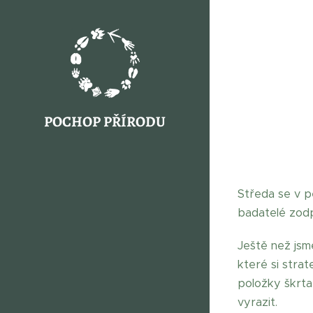
POCHOP PŘÍRODU
Středa se v p
badatelé zodp
Ještě než jsme
které si strat
položky škrta
vyrazit.