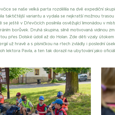
čice se naše velká parta rozdělila na dvě expediční skupiny
lila taktičtější variantu a vydala se nejkratší možnou tras
 se ještě v Dřevčicích posilnila osvěžující limonádou v mís
íráním borůvek. Druhá skupina, silně motivovaná vidinou zmr
stou přes Dolské údolí až do Holan. Zde děti vzaly útokem
gií už hravě a s písničkou na rtech zvládly i poslední úse
oh lektora Pavla, a ten tak dorazil na ubytování jako oficiál