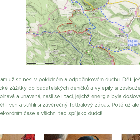
am už se nesl v poklidném a odpočinkovém duchu. Děti ješt
ické zážitky do badatelských deníčků a vylepily si zaslouž
inavá a unavená, našli se i tací, jejichž energie byla doslov
li ven a střihli si závěrečný fotbalový zápas. Poté už ale
rekordním čase a všichni teď spí jako dudci!