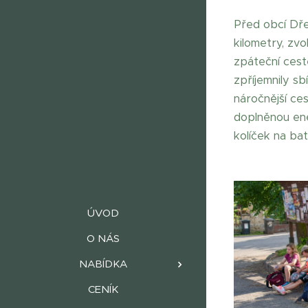
Před obcí Dřev
kilometry, zvo
zpáteční cestě
zpříjemnily sb
náročnější ce
doplněnou ener
kolíček na bat
ÚVOD
O NÁS
NABÍDKA
CENÍK