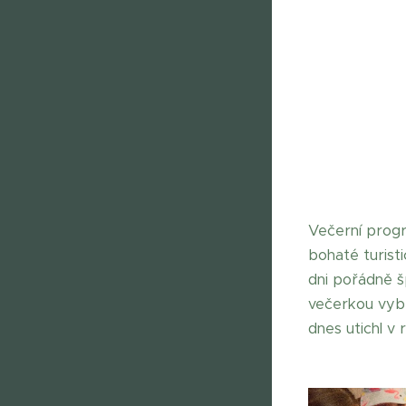
Večerní progr
bohaté turist
dni pořádně šp
večerkou vyběh
dnes utichl v 