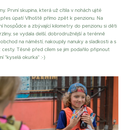
. První skupina, která už cítila v nohách ujité
ou přes úpatí Vlhoště přímo zpět k penzionu. Na
tní hospůdce a zbývající kilometry do penzionu si děti
zliny, se vydala delší, dobrodružnější a terénně
 obchod na náměstí, nakoupily nanuky a sladkosti a s
k cesty. Těsně před cílem se jim podařilo připnout
ní "kyselá okurka" :-)