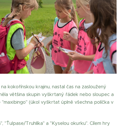
na kokořínskou krajinu, nastal čas na zasloužený
 měla většina skupin vyškrtaný řádek nebo sloupec a
sme "maxibingo" (úkol vyškrtat úplně všechna políčka v
 "Ťulpase/Truhlíka" a "Kyselou okurku". Cílem hry