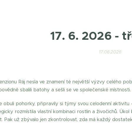
17. 6. 2026 - t
17.06.2026
enzionu Ráj nesla ve znamení té největší výzvy celého poby
ovědně sbalili batohy a sešli se ve společenské místnosti.
 obuli pohorky, připravily si týmy svou celodenní aktivitu 
egicky rozmístila vlastní kombinaci rostlin a živočichů. Úko
t. Pak už zbývalo jen zkontrolovat, zda má každý dostatek 