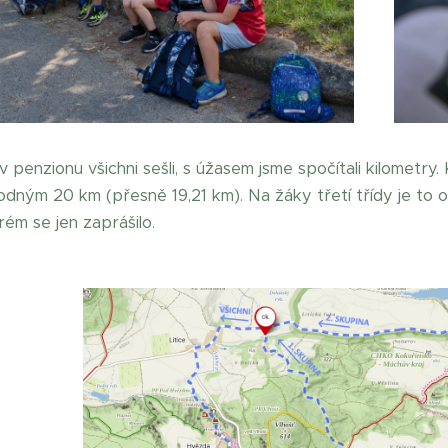
 penzionu všichni sešli, s úžasem jsme spočítali kilometry. 
yhodným 20 km (přesně 19,21 km). Na žáky třetí třídy je t
rém se jen zaprášilo.