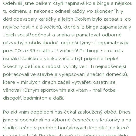
Odehráli jsme celkem čtyři napínavá kola binga a nějakou
tu odměnu si nakonec odnesl každý. Po skončení hry
děti odevzdaly kartičky a jejich úkolem bylo zapsat si co
nejvíce rostlin a živočichů, které si z binga zapamatovaly.
Jejich soustředěnost a snaha si pamatovat odborné
názvy byla obdivuhodná, nejlepší týmy si zapamatovaly
přes 20 ze 35 rostlin a živočichů! Po bingu se na nás
usmálo sluníčko a venku začalo být příjemně teplo!
Všechny děti se s radostí vyřítily ven. Ti nejnadšenější
pokračovali ve stavbě a vylepšování šnečích domečků,
které v minulých dnech začali vytvářet, ostatní se
věnovali různým sportovním aktivitám - hráli fotbal,
discgolf, badminton a další.
Po aktivním dopoledni nás čekal zasloužený oběd. Dnes
jsme si pochutnali na výborné česnečce s krutonky a na
sladké tečce v podobě borůvkových knedlíků, na které
se všichni těšili. Po dostatečně dlouhém poledním klidu,