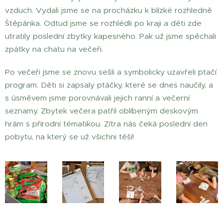
vzduch. Vydali jsme se na procházku k blízké rozhledně
Štěpánka. Odtud jsme se rozhlédli po kraji a děti zde
utratily poslední zbytky kapesného. Pak už jsme spěchali
zpátky na chatu na večeři.
Po večeři jsme se znovu sešli a symbolicky uzavřeli ptačí
program. Děti si zapsaly ptáčky, které se dnes naučily, a
s úsměvem jsme porovnávali jejich ranní a večerní
seznamy. Zbytek večera patřil oblíbeným deskovým
hrám s přírodní tématikou. Zítra nás čeká poslední den
pobytu, na který se už všichni těší!