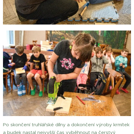
Po skončení truhlářské dílny a dokončení výroby krmítek
a budek nastal nejvyšší čas vyběhnout na čerstvý