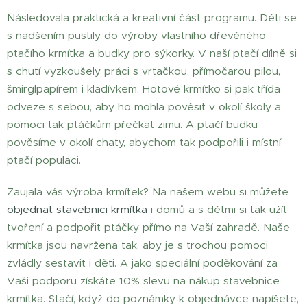
Následovala praktická a kreativní část programu. Děti se
s nadšením pustily do výroby vlastního dřevěného
ptačího krmítka a budky pro sýkorky. V naší ptačí dílně si
s chutí vyzkoušely práci s vrtačkou, přímočarou pilou,
šmirglpapírem i kladívkem. Hotové krmítko si pak třída
odveze s sebou, aby ho mohla pověsit v okolí školy a
pomoci tak ptáčkům přečkat zimu. A ptačí budku
pověsíme v okolí chaty, abychom tak podpořili i místní
ptačí populaci.
Zaujala vás výroba krmítek? Na našem webu si můžete
objednat stavebnici krmítka
i domů a s dětmi si tak užít
tvoření a podpořit ptáčky přímo na Vaší zahradě. Naše
krmítka jsou navržena tak, aby je s trochou pomoci
zvládly sestavit i děti. A jako speciální poděkování za
Vaši podporu získáte 10% slevu na nákup stavebnice
krmítka. Stačí, když do poznámky k objednávce napíšete,