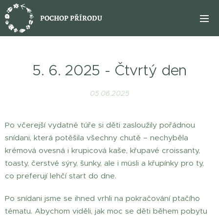
POCHOP PŘÍRODU
5. 6. 2025 - Čtvrtý den
05.06.2025
Po včerejší vydatné túře si děti zasloužily pořádnou
snídani, která potěšila všechny chutě – nechyběla
krémová ovesná i krupicová kaše, křupavé croissanty,
toasty, čerstvé sýry, šunky, ale i müsli a křupínky pro ty,
co preferují lehčí start do dne.
Po snídani jsme se ihned vrhli na pokračování ptačího
tématu. Abychom viděli, jak moc se děti během pobytu