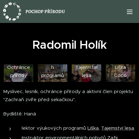
POCHOP PŘÍRODU
Radomil Holík
Lektor
výukovýc
Ochránce
h
Tajemství
Liška
přírody
programů
lesa
Coco
Myslivec, lesník, ochránce přírody a aktivní člen projektu
"Zachraň zvíře před sekačkou".
Bydliště: Haná
lektor výukových programů
Liška
,
Tajemství lesa
.
Instruktor environmentálních pobytů
Zažij