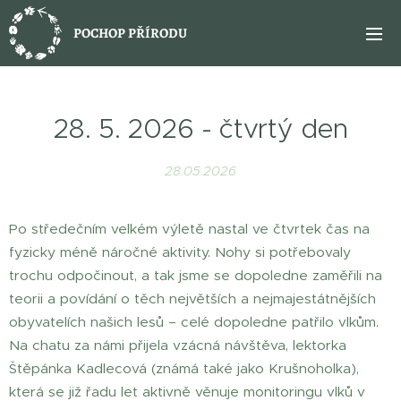
POCHOP PŘÍRODU
28. 5. 2026 - čtvrtý den
28.05.2026
Po středečním velkém výletě nastal ve čtvrtek čas na
fyzicky méně náročné aktivity. Nohy si potřebovaly
trochu odpočinout, a tak jsme se dopoledne zaměřili na
teorii a povídání o těch největších a nejmajestátnějších
obyvatelích našich lesů – celé dopoledne patřilo vlkům.
Na chatu za námi přijela vzácná návštěva, lektorka
Štěpánka Kadlecová (známá také jako Krušnoholka),
která se již řadu let aktivně věnuje monitoringu vlků v