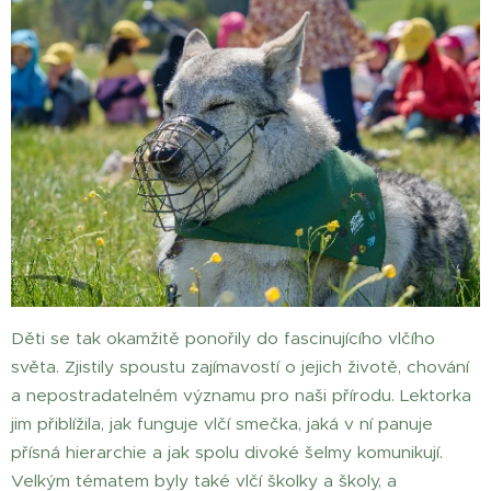
Děti se tak okamžitě ponořily do fascinujícího vlčího
světa. Zjistily spoustu zajímavostí o jejich životě, chování
a nepostradatelném významu pro naši přírodu. Lektorka
jim přiblížila, jak funguje vlčí smečka, jaká v ní panuje
přísná hierarchie a jak spolu divoké šelmy komunikují.
Velkým tématem byly také vlčí školky a školy, a