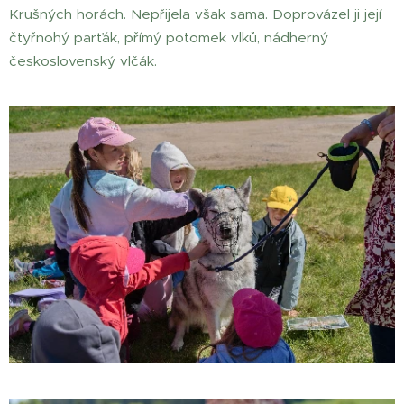
Krušných horách. Nepřijela však sama. Doprovázel ji její
čtyřnohý parťák, přímý potomek vlků, nádherný
československý vlčák.