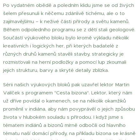
Po vydatném obědě a poledním klidu jsme se od živých
šelem přesunuli k něčemu zdánlivě tichému, ale o to
zajímavějšímu – k neživé části přírody a světu kamenů.
Během odpoledního programu se z dětí stali geologové.
Součástí výukového bloku bylo kromě výkladu několik
kreativních i logických her, při kterých badatelé z
různých druhů kamenů stavěli stavby, strategicky je
rozmisťovali na herní podložky a pomocí lup zkoumali
jejich strukturu, barvy a skryté detaily zblízka.
Sérii našich výukových bloků pak uzavřel lektor Martin
Valíček s programem "Cesta bizona". Lektor, který nám
už dříve povídal o kamenech, se na několik okamžiků
proměnil v indiána, aby nám povyprávěl o jejich způsobu
života v hlubokém souladu s přírodou. I když jsme s
tématem indiánů a bizonů mírně odbočili od hlavního
tématu naší domácí přírody, na příkladu bizona se krásně