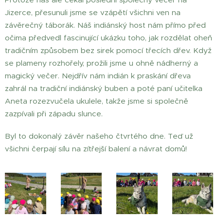
Jizerce, přesunuli jsme se vzápětí všichni ven na
závěrečný táborák. Náš indiánský host nám přímo před
očima předvedl fascinující ukázku toho, jak rozdělat oheň
tradičním způsobem bez sirek pomocí třecích dřev. Když
se plameny rozhořely, prožili jsme u ohně nádherný a
magický večer. Nejdřív nám indián k praskání dřeva
zahrál na tradiční indiánský buben a poté paní učitelka
Aneta rozezvučela ukulele, takže jsme si společně
zazpívali při západu slunce.
Byl to dokonalý závěr našeho čtvrtého dne. Teď už
všichni čerpají sílu na zítřejší balení a návrat domů!