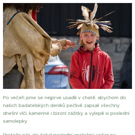
Po večeři jsme se nejprve usadili v chatě, abychom do
našich badatelských deníků pečlivě zapsali všechny
dnešní vlčí, kamenné i bizoní zážitky a vylepili si poslední
samolepky.
Protože nás ale čekal poslední společný večer na