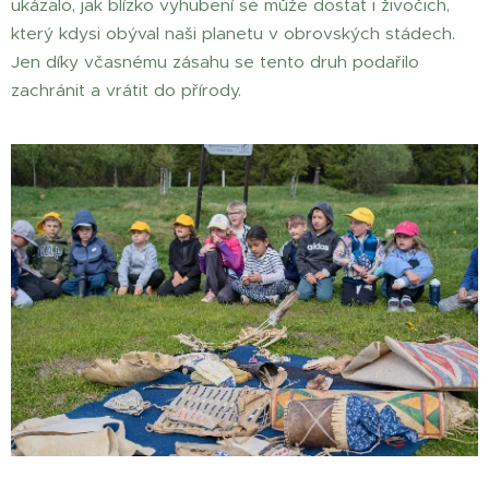
ukázalo, jak blízko vyhubení se může dostat i živočich,
který kdysi obýval naši planetu v obrovských stádech.
Jen díky včasnému zásahu se tento druh podařilo
zachránit a vrátit do přírody.