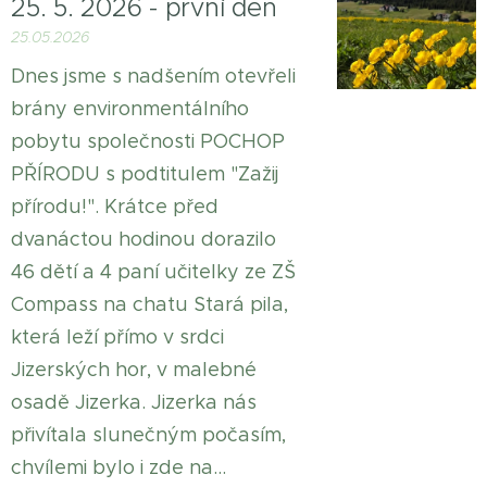
25. 5. 2026 - první den
25.05.2026
Dnes jsme s nadšením otevřeli
brány environmentálního
pobytu společnosti POCHOP
PŘÍRODU s podtitulem "Zažij
přírodu!". Krátce před
dvanáctou hodinou dorazilo
46 dětí a 4 paní učitelky ze ZŠ
Compass na chatu Stará pila,
která leží přímo v srdci
Jizerských hor, v malebné
osadě Jizerka. Jizerka nás
přivítala slunečným počasím,
chvílemi bylo i zde na...