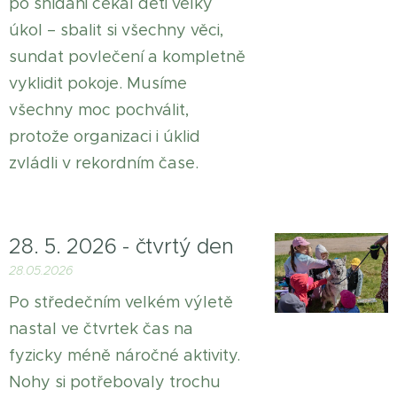
po snídani čekal děti velký
úkol – sbalit si všechny věci,
sundat povlečení a kompletně
vyklidit pokoje. Musíme
všechny moc pochválit,
protože organizaci i úklid
zvládli v rekordním čase.
28. 5. 2026 - čtvrtý den
28.05.2026
Po středečním velkém výletě
nastal ve čtvrtek čas na
fyzicky méně náročné aktivity.
Nohy si potřebovaly trochu