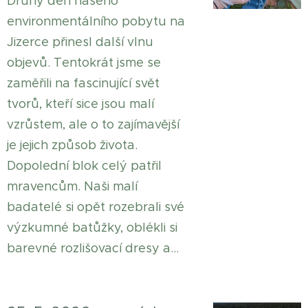
Druhý den našeho
environmentálního pobytu na
Jizerce přinesl další vlnu
objevů. Tentokrát jsme se
zaměřili na fascinující svět
tvorů, kteří sice jsou malí
vzrůstem, ale o to zajímavější
je jejich způsob života.
Dopolední blok celý patřil
mravencům. Naši malí
badatelé si opět rozebrali své
výzkumné batůžky, oblékli si
barevné rozlišovací dresy a...