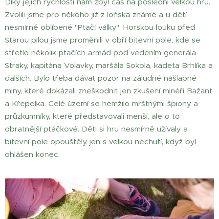
Díky jejich rychlosti nám zbyl čas na poslední velkou hru.
Zvolili jsme pro někoho již z loňska známé a u dětí
nesmírně oblíbené "Ptačí války". Horskou louku před
Starou pilou jsme proměnili v obří bitevní pole, kde se
střetlo několik ptačích armád pod vedením generála
Straky, kapitána Volavky, maršála Sokola, kadeta Brhlíka a
dalších. Bylo třeba dávat pozor na záludné nášlapné
miny, které dokázali zneškodnit jen zkušení minéři Bažant
a Křepelka. Celé území se hemžilo mrštnými špiony a
průzkumníky, které představovali menší, ale o to
obratnější ptáčkové. Děti si hru nesmírně užívaly a
bitevní pole opouštěly jen s velkou nechutí, když byl
ohlášen konec.